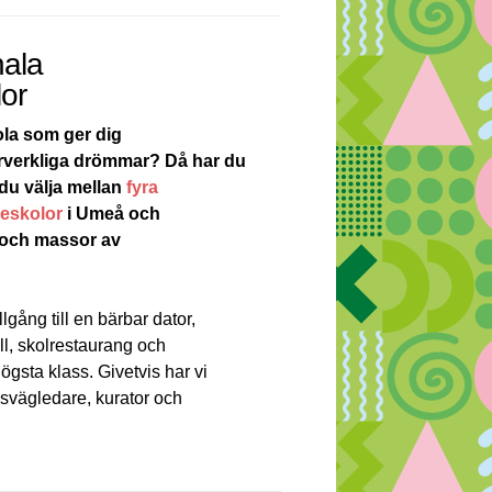
ala
or
ola som ger dig
förverkliga drömmar? Då har du
 du välja mellan
fyra
eskolor
i Umeå och
 och massor av
llgång till en bärbar dator,
all, skolrestaurang och
ögsta klass. Givetvis har vi
esvägledare, kurator och