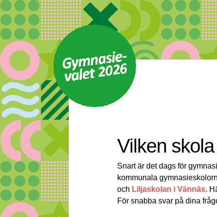
Vilken skola
Snart är det dags för gymna
kommunala gymnasieskolorn
och
Liljaskolan i Vännäs
. H
För snabba svar på dina fråg