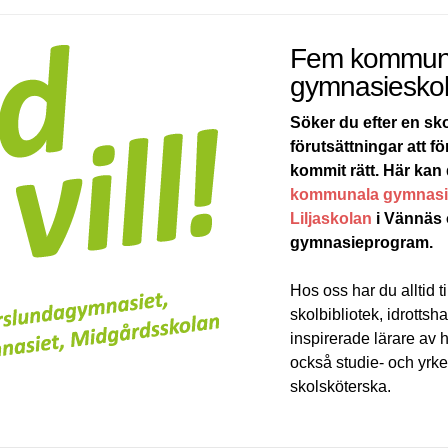
Fem kommun
gymnasieskol
Söker du efter en sk
förutsättningar att 
kommit rätt. Här kan
kommunala gymnasi
Liljaskolan
i Vännäs
gymnasieprogram.
Hos oss har du alltid ti
skolbibliotek, idrottsh
inspirerade lärare av h
också studie- och yrk
skolsköterska.