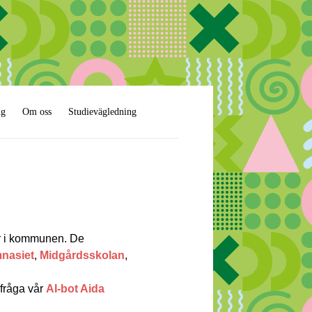
ng
Om oss
Studievägledning
or i kommunen. De
nasiet
,
Midgårdsskolan
,
fråga vår
AI-bot Aida