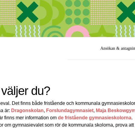
Ansökan & antagni
 väljer du?
sieval. Det finns både fristående och kommunala gymnasieskol
a är:
Dragonskolan
,
Forslundagymnasiet
,
Maja Beskowgym
är finns mer information om
de fristående gymnasieskolorna
.
or om gymnasievalet som rör de kommunala skolorna, prova att 